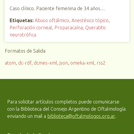
Caso clínico. Paciente femenina de 34 años…
Etiquetas:
Abuso oftálmico
,
Anestésico tópico
,
Perforación corneal
,
Proparacaína
,
Queratitis
neurotrófica
Formatos de Salida
atom
,
dc-rdf
,
dcmes-xml
,
json
,
omeka-xml
,
rss2
Para solicitar artículos completos puede comunicarse
con la Biblioteca del Consejo Argentino de Oftalmología
enviando un mail a
biblioteca@oftalmologos.org.ar
.