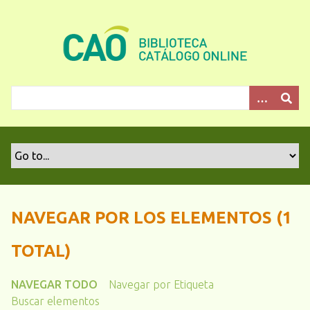
S
a
l
t
a
r
a
l
c
o
n
t
e
NAVEGAR POR LOS ELEMENTOS (1
n
i
TOTAL)
d
o
NAVEGAR TODO
Navegar por Etiqueta
p
Buscar elementos
r