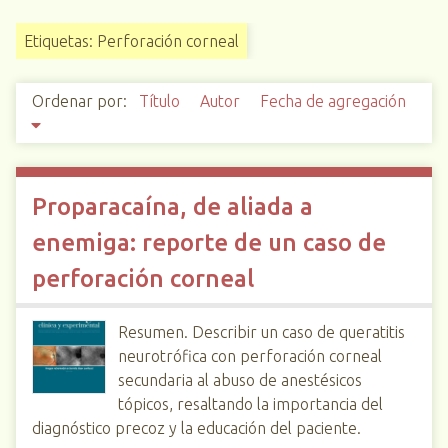
i
Etiquetas: Perforación corneal
n
c
i
Ordenar por:
Título
Autor
Fecha de agregación
p
a
l
Proparacaína, de aliada a
enemiga: reporte de un caso de
perforación corneal
Resumen. Describir un caso de queratitis
neurotrófica con perforación corneal
secundaria al abuso de anestésicos
tópicos, resaltando la importancia del
diagnóstico precoz y la educación del paciente.