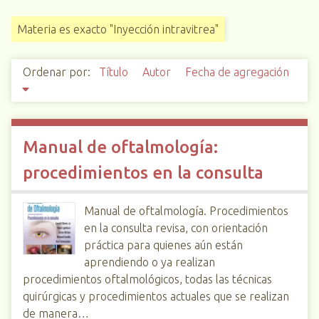
i
Materia es exacto "Inyección intravitrea"
n
c
i
Ordenar por:
Título
Autor
Fecha de agregación
p
a
l
Manual de oftalmología:
procedimientos en la consulta
Manual de oftalmología. Procedimientos
en la consulta revisa, con orientación
práctica para quienes aún están
aprendiendo o ya realizan
procedimientos oftalmológicos, todas las técnicas
quirúrgicas y procedimientos actuales que se realizan
de manera…