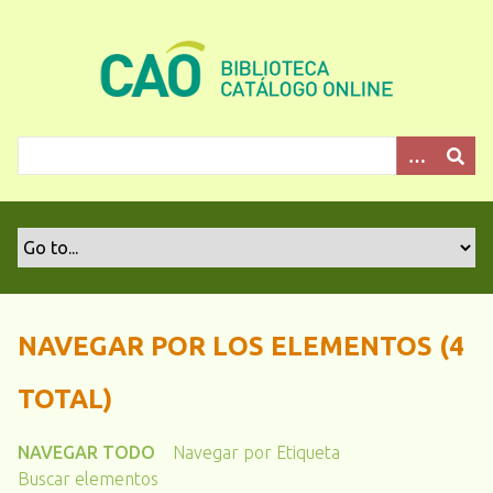
S
a
l
t
a
r
a
l
c
o
n
t
e
NAVEGAR POR LOS ELEMENTOS (4
n
i
TOTAL)
d
o
NAVEGAR TODO
Navegar por Etiqueta
p
Buscar elementos
r