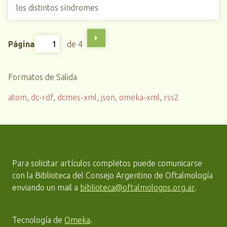
los distintos síndromes
Página
de 4
Formatos de Salida
atom
,
dc-rdf
,
dcmes-xml
,
json
,
omeka-xml
,
rss2
Para solicitar artículos completos puede comunicarse
con la Biblioteca del Consejo Argentino de Oftalmología
enviando un mail a
biblioteca@oftalmologos.org.ar
.
Tecnología de
Omeka
.