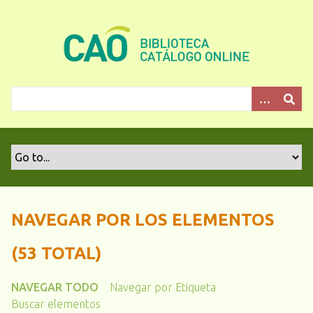
S
a
l
t
a
r
a
l
c
o
n
t
e
NAVEGAR POR LOS ELEMENTOS
n
i
(53 TOTAL)
d
o
NAVEGAR TODO
Navegar por Etiqueta
p
Buscar elementos
r