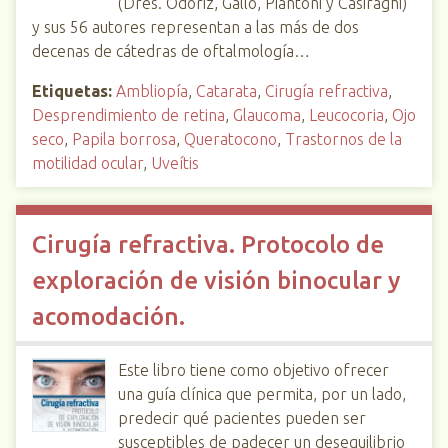
(Dres. Odoriz, Gallo, Piantoni y Casiraghi)
y sus 56 autores representan a las más de dos
decenas de cátedras de oftalmología…
Etiquetas:
Ambliopía
,
Catarata
,
Cirugía refractiva
,
Desprendimiento de retina
,
Glaucoma
,
Leucocoria
,
Ojo
seco
,
Papila borrosa
,
Queratocono
,
Trastornos de la
motilidad ocular
,
Uveítis
Cirugía refractiva. Protocolo de
exploración de visión binocular y
acomodación.
Este libro tiene como objetivo ofrecer
una guía clínica que permita, por un lado,
predecir qué pacientes pueden ser
susceptibles de padecer un desequilibrio