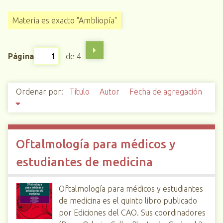
i
Materia es exacto "Ambliopía"
n
c
i
Página
de 4
p
a
l
Ordenar por:
Título
Autor
Fecha de agregación
Oftalmología para médicos y
estudiantes de medicina
Oftalmología para médicos y estudiantes
de medicina es el quinto libro publicado
por Ediciones del CAO. Sus coordinadores