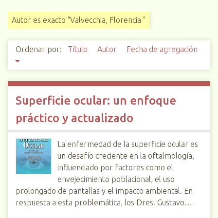
i
Autor es exacto "Valvecchia, Florencia "
n
c
i
Ordenar por:
Título
Autor
Fecha de agregación
p
a
l
Superficie ocular: un enfoque
práctico y actualizado
La enfermedad de la superficie ocular es
un desafío creciente en la oftalmología,
influenciado por factores como el
envejecimiento poblacional, el uso
prolongado de pantallas y el impacto ambiental. En
respuesta a esta problemática, los Dres. Gustavo…