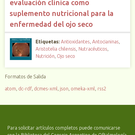
evaluación clínica como
suplemento nutricional para la
enfermedad del ojo seco
Etiquetas:
Antioxidantes
,
Antocianinas
,
Aristotelia chilensis
,
Nutracéuticos
,
Nutrición
,
Ojo seco
Formatos de Salida
atom
,
dc-rdf
,
dcmes-xml
,
json
,
omeka-xml
,
rss2
Para solicitar artículos completos puede comunicarse