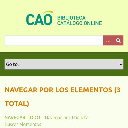
S
a
l
t
a
r
a
l
c
o
n
t
e
NAVEGAR POR LOS ELEMENTOS (3
n
i
TOTAL)
d
o
NAVEGAR TODO
Navegar por Etiqueta
p
Buscar elementos
r