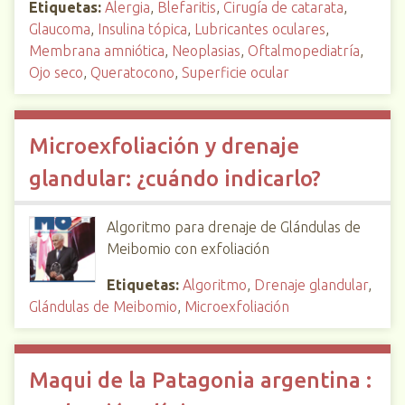
Etiquetas:
Alergia
,
Blefaritis
,
Cirugía de catarata
,
Glaucoma
,
Insulina tópica
,
Lubricantes oculares
,
Membrana amniótica
,
Neoplasias
,
Oftalmopediatría
,
Ojo seco
,
Queratocono
,
Superficie ocular
Microexfoliación y drenaje
glandular: ¿cuándo indicarlo?
Algoritmo para drenaje de Glándulas de
Meibomio con exfoliación
Etiquetas:
Algoritmo
,
Drenaje glandular
,
Glándulas de Meibomio
,
Microexfoliación
Maqui de la Patagonia argentina :