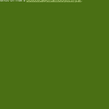
viando un mail a
biblioteca@oftalmologos.org.ar
.